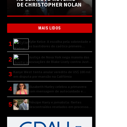
DE CHRISTOPHER NOLAN
MAIS LIDOS
Kylie Kelce: A escolha pela sobriedade e
1
os bastidores do caótico primeiro
encontro
Justiça de Nova York nega maioria das
2
acusações de Blake Lively contra Justin
Baldoni
Kanye West tenta anular veredito de US$ 100 mil
3
em disputa por mansão na Califórnia
Elizabeth Hurley celebra a primavera
4
com mensagem de autocuidado e
conexão natural
Príncipe Harry e jornalista: flertes
5
descontraídos revelados em processo
judicial