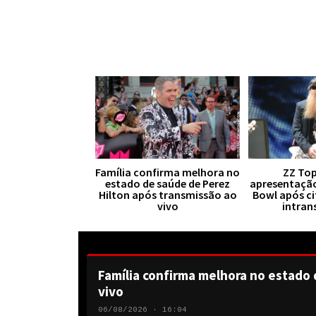
Família confirma melhora no
ZZ Top
estado de saúde de Perez
apresentaçã
Hilton após transmissão ao
Bowl após ci
vivo
intran
Família confirma melhora no estado 
vivo
06/08/2026 · 16:04