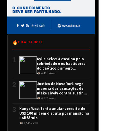
🔥
EM ALTA HOJE
1
Kylie Kelce: A escolha pela
sobriedade e os bastidores
do caótico primeiro
encontro
👁 4,411 views
2
Justiça de Nova York nega
maioria das acusações de
Blake Lively contra Justin
Baldoni
👁 4,177 views
3
Kanye West tenta anular veredito de
US$ 100 mil em disputa por mansão na
Califórnia
👁 3,545 views