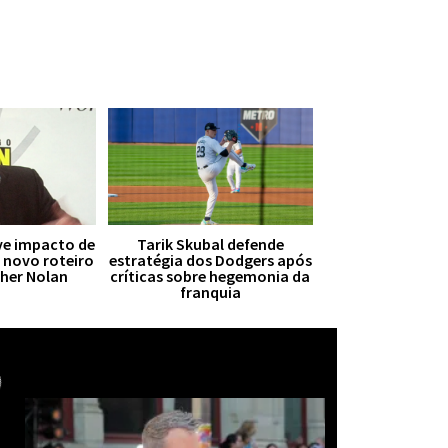
ive impacto de
Tarik Skubal defende
r novo roteiro
estratégia dos Dodgers após
pher Nolan
críticas sobre hegemonia da
franquia
Mais notícias