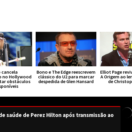
 cancela
Bono e The Edge reescrevem
Elliot Page rev
o no Hollywood
clássico do U2 para marcar
A Origem ao le
tar obstáculos
despedida de Glen Hansard
de Christo
sponíveis
de saúde de Perez Hilton após transmissão ao