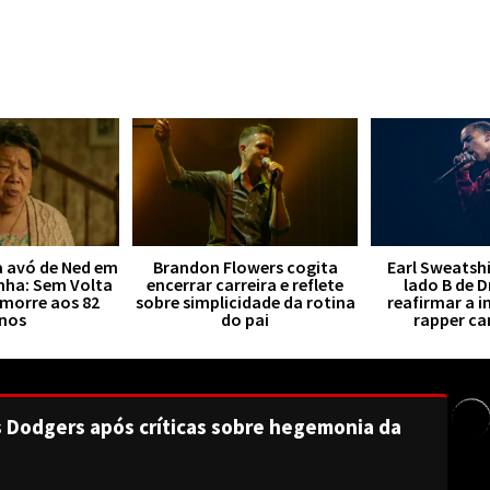
a avó de Ned em
Brandon Flowers cogita
Earl Sweatsh
ha: Sem Volta
encerrar carreira e reflete
lado B de 
 morre aos 82
sobre simplicidade da rotina
reafirmar a i
nos
do pai
rapper c
s Dodgers após críticas sobre hegemonia da