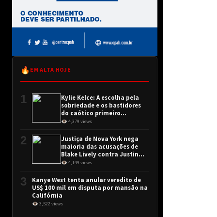
🔥
EM ALTA HOJE
1
Kylie Kelce: A escolha pela
sobriedade e os bastidores
do caótico primeiro
encontro
👁 4,379 views
2
Justiça de Nova York nega
maioria das acusações de
Blake Lively contra Justin
Baldoni
👁 4,149 views
3
Kanye West tenta anular veredito de
US$ 100 mil em disputa por mansão na
Califórnia
👁 3,522 views