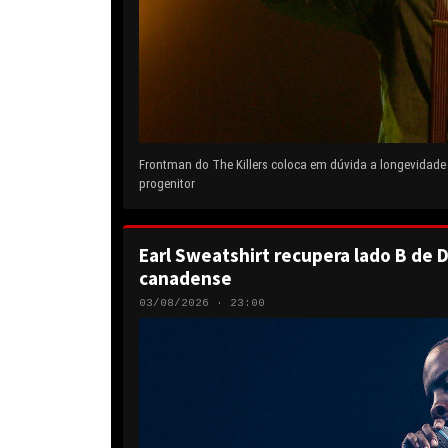
Frontman do The Killers coloca em dúvida a longevidad
progenitor
Earl Sweatshirt recupera lado B de D
canadense
03/08/2026 · 23:00