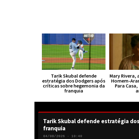
Tarik Skubal defende
Mary Rivera, 
estratégia dos Dodgers após
Homem-Aran
críticas sobre hegemonia da
Para Casa,
franquia
a
Tarik Skubal defende estratégia do
franquia
04/08/2026 · 10:40