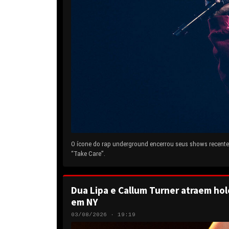
O ícone do rap underground encerrou seus shows recentes
“Take Care”.
Dua Lipa e Callum Turner atraem hol
em NY
03/08/2026 · 19:19