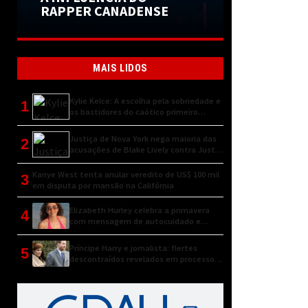
RAPPER CANADENSE
MAIS LIDOS
Kylie Kelce: A escolha pela sobriedade e
1
os bastidores do caótico primeiro
encontro
Justiça de Nova York nega maioria das
2
acusações de Blake Lively contra Justin
Baldoni
Kanye West tenta anular veredito de US$ 100 mil
3
em disputa por mansão na Califórnia
Elizabeth Hurley celebra a primavera
4
com mensagem de autocuidado e
conexão natural
Príncipe Harry e jornalista: flertes
5
descontraídos revelados em processo
judicial