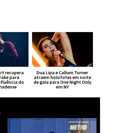
irt recupera
Dua Lipa e Callum Turner
Drake para
atraem holofotes em noite
nfluência do
de gala para One Night Only
anadense
em NY
Mais notícias