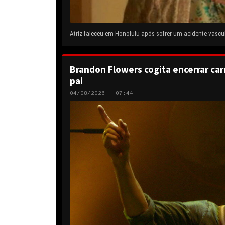
Atriz faleceu em Honolulu após sofrer um acidente vascul
Brandon Flowers cogita encerrar carr
pai
04/08/2026 · 07:44