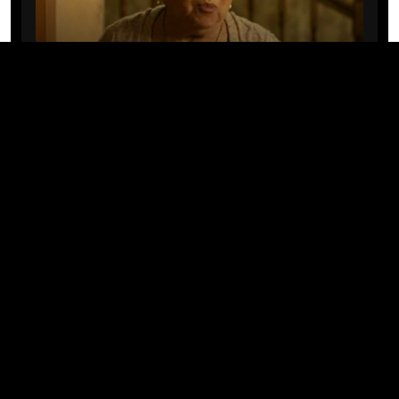
CINE/TV
Mary Rivera, a avó de Ned em
Homem-Aranha: Sem Volta Para
Casa, morre aos 82 anos
04/08/2026 · 08:05