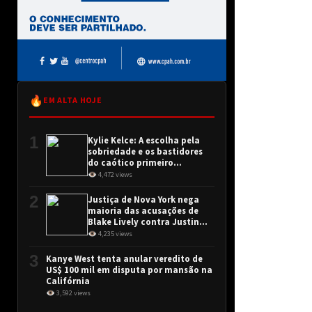
🔥
EM ALTA HOJE
1
Kylie Kelce: A escolha pela
sobriedade e os bastidores
do caótico primeiro
encontro
👁 4,472 views
2
Justiça de Nova York nega
maioria das acusações de
Blake Lively contra Justin
Baldoni
👁 4,235 views
3
Kanye West tenta anular veredito de
US$ 100 mil em disputa por mansão na
Califórnia
👁 3,592 views