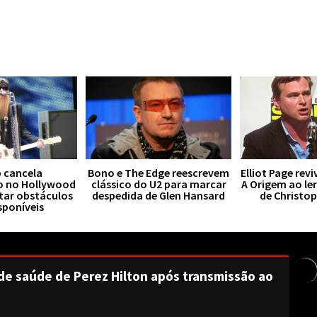
 cancela
Bono e The Edge reescrevem
Elliot Page rev
o no Hollywood
clássico do U2 para marcar
A Origem ao le
tar obstáculos
despedida de Glen Hansard
de Christo
sponíveis
de saúde de Perez Hilton após transmissão ao