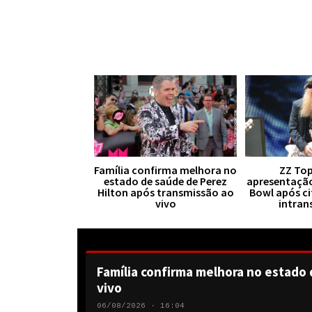
Família confirma melhora no
ZZ Top
estado de saúde de Perez
apresentaçã
Hilton após transmissão ao
Bowl após ci
vivo
intran
Família confirma melhora no estado 
vivo
06/08/2026 · 16:04