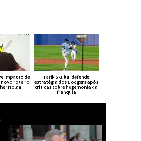
ive impacto de
Tarik Skubal defende
r novo roteiro
estratégia dos Dodgers após
pher Nolan
críticas sobre hegemonia da
franquia
Mais notícias