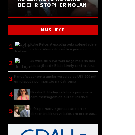
DE CHRISTOPHER NOLAN
MAIS LIDOS
Kylie Kelce: A escolha pela sobriedade e
1
os bastidores do caótico primeiro
encontro
Justiça de Nova York nega maioria das
2
acusações de Blake Lively contra Justin
Baldoni
Kanye West tenta anular veredito de US$ 100 mil
3
em disputa por mansão na Califórnia
Elizabeth Hurley celebra a primavera
4
com mensagem de autocuidado e
conexão natural
Príncipe Harry e jornalista: flertes
5
descontraídos revelados em processo
judicial