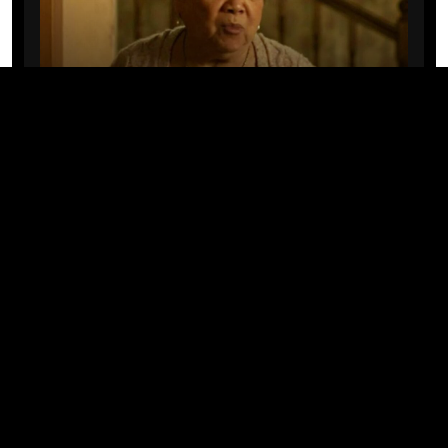
CINE/TV
Mary Rivera, a avó de Ned em
Homem-Aranha: Sem Volta Para
Casa, morre aos 82 anos
04/08/2026 · 08:05