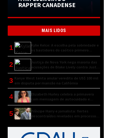
RAPPER CANADENSE
MAIS LIDOS
Kylie Kelce: A escolha pela sobriedade e
1
os bastidores do caótico primeiro
encontro
Justiça de Nova York nega maioria das
2
acusações de Blake Lively contra Justin
Baldoni
Kanye West tenta anular veredito de US$ 100 mil
3
em disputa por mansão na Califórnia
Elizabeth Hurley celebra a primavera
4
com mensagem de autocuidado e
conexão natural
Príncipe Harry e jornalista: flertes
5
descontraídos revelados em processo
judicial