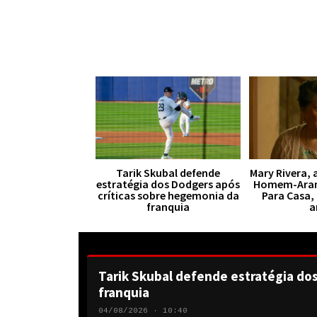
Tarik Skubal defende
Mary Rivera, 
estratégia dos Dodgers após
Homem-Aran
críticas sobre hegemonia da
Para Casa,
franquia
a
Tarik Skubal defende estratégia do
franquia
04/08/2026 · 10:40