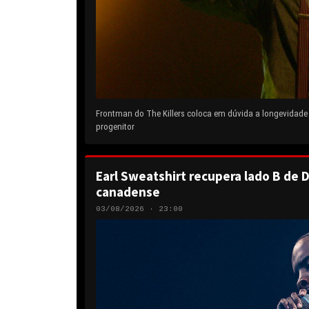
Frontman do The Killers coloca em dúvida a longevidad
progenitor
Earl Sweatshirt recupera lado B de D
canadense
03/08/2026 · 23:00