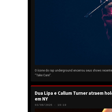
O ícone do rap underground encerrou seus shows recentes
“Take Care”.
Dua Lipa e Callum Turner atraem hol
em NY
03/08/2026 · 19:19