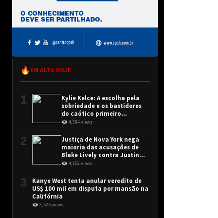
🔥
EM ALTA HOJE
1
Kylie Kelce: A escolha pela
sobriedade e os bastidores
do caótico primeiro
encontro
👁 4,384 views
2
Justiça de Nova York nega
maioria das acusações de
Blake Lively contra Justin
Baldoni
👁 4,152 views
3
Kanye West tenta anular veredito de
US$ 100 mil em disputa por mansão na
Califórnia
👁 3,525 views