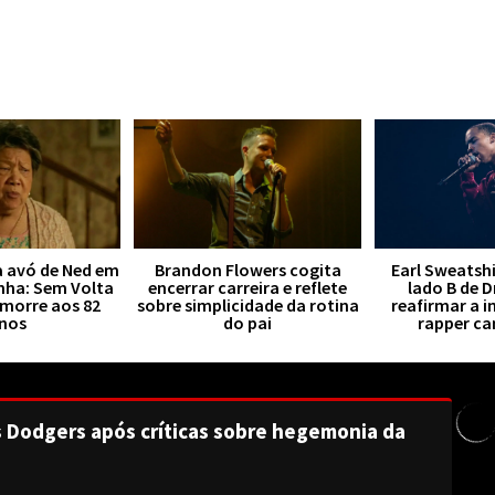
a avó de Ned em
Brandon Flowers cogita
Earl Sweatsh
ha: Sem Volta
encerrar carreira e reflete
lado B de 
 morre aos 82
sobre simplicidade da rotina
reafirmar a i
nos
do pai
rapper c
s Dodgers após críticas sobre hegemonia da