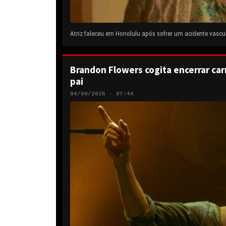
Atriz faleceu em Honolulu após sofrer um acidente vascul
Brandon Flowers cogita encerrar carr
pai
04/08/2026 · 07:44