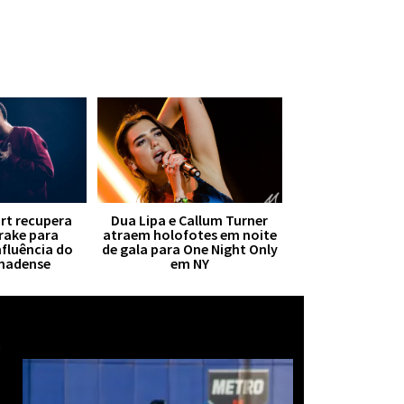
irt recupera
Dua Lipa e Callum Turner
Drake para
atraem holofotes em noite
nfluência do
de gala para One Night Only
anadense
em NY
Mais notícias