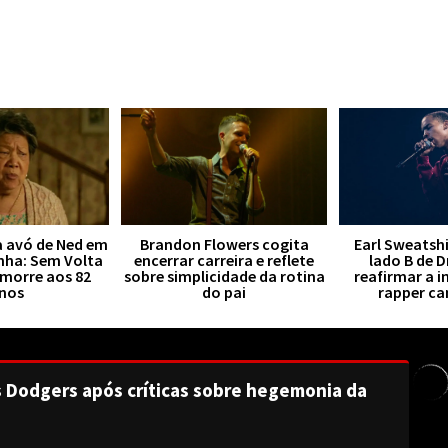
a avó de Ned em
Brandon Flowers cogita
Earl Sweatsh
ha: Sem Volta
encerrar carreira e reflete
lado B de 
 morre aos 82
sobre simplicidade da rotina
reafirmar a i
nos
do pai
rapper c
s Dodgers após críticas sobre hegemonia da