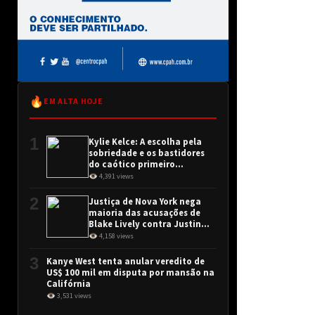
🔥
EM ALTA HOJE
1
Kylie Kelce: A escolha pela
sobriedade e os bastidores
do caótico primeiro
encontro
👁 4,391 views
2
Justiça de Nova York nega
maioria das acusações de
Blake Lively contra Justin
Baldoni
👁 4,158 views
3
Kanye West tenta anular veredito de
US$ 100 mil em disputa por mansão na
Califórnia
👁 3,531 views