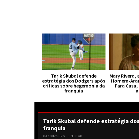
Tarik Skubal defende
Mary Rivera, 
estratégia dos Dodgers após
Homem-Aran
críticas sobre hegemonia da
Para Casa,
franquia
a
Tarik Skubal defende estratégia do
franquia
04/08/2026 · 10:40