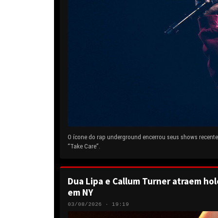
O ícone do rap underground encerrou seus shows recentes
“Take Care”.
Dua Lipa e Callum Turner atraem hol
em NY
03/08/2026 · 19:19