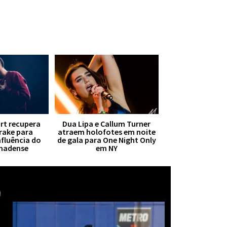
irt recupera
Dua Lipa e Callum Turner
Drake para
atraem holofotes em noite
nfluência do
de gala para One Night Only
anadense
em NY
Mais notícias