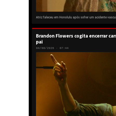
Atriz faleceu em Honolulu após sofrer um acidente vascul
Brandon Flowers cogita encerrar carr
pai
04/08/2026 · 07:44