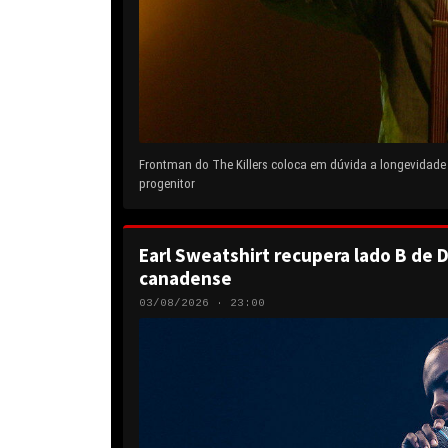
Frontman do The Killers coloca em dúvida a longevidad
progenitor
Earl Sweatshirt recupera lado B de D
canadense
03/08/2026 · 23:00