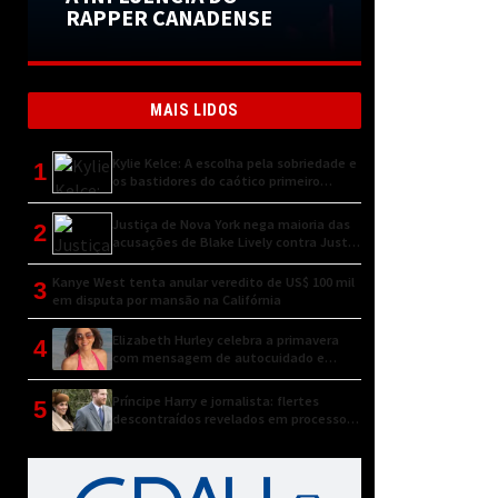
RAPPER CANADENSE
MAIS LIDOS
Kylie Kelce: A escolha pela sobriedade e
1
os bastidores do caótico primeiro
encontro
Justiça de Nova York nega maioria das
2
acusações de Blake Lively contra Justin
Baldoni
Kanye West tenta anular veredito de US$ 100 mil
3
em disputa por mansão na Califórnia
Elizabeth Hurley celebra a primavera
4
com mensagem de autocuidado e
conexão natural
Príncipe Harry e jornalista: flertes
5
descontraídos revelados em processo
judicial