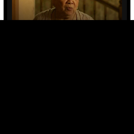
CINE/TV
Mary Rivera, a avó de Ned em
Homem-Aranha: Sem Volta Para
Casa, morre aos 82 anos
04/08/2026 · 08:05