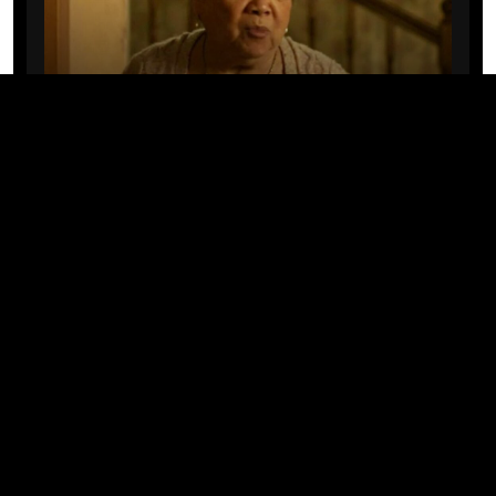
CINE/TV
Mary Rivera, a avó de Ned em
Homem-Aranha: Sem Volta Para
Casa, morre aos 82 anos
04/08/2026 · 08:05