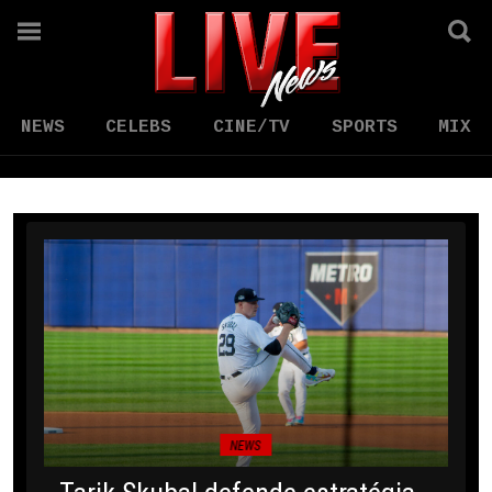
NEWS
CELEBS
CINE/TV
SPORTS
MIX
NEWS