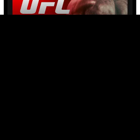
NEWS
Michael “PQD” Oliveira busca 10ª
vitória hoje no UFC com
patrocínio da Meridianbet
01/08/2026 · 08:19