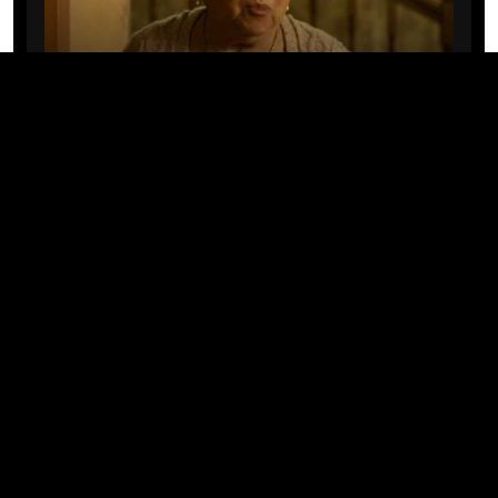
CINE/TV
Mary Rivera, a avó de Ned em
Homem-Aranha: Sem Volta Para
Casa, morre aos 82 anos
04/08/2026 · 08:05