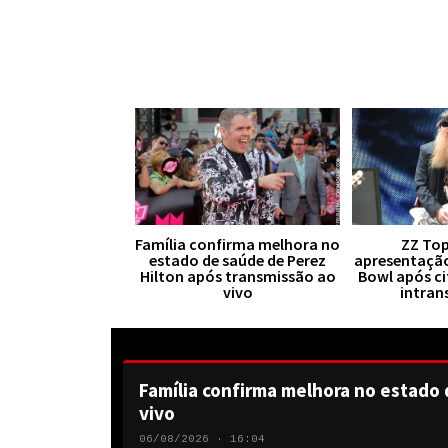
Família confirma melhora no
ZZ Top
estado de saúde de Perez
apresentaçã
Hilton após transmissão ao
Bowl após ci
vivo
intran
Família confirma melhora no estado 
vivo
06/08/2026 · 16:04