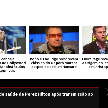
 cancela
Bono e The Edge reescrevem
Elliot Page rev
o no Hollywood
clássico do U2 para marcar
A Origem ao le
tar obstáculos
despedida de Glen Hansard
de Christo
sponíveis
de saúde de Perez Hilton após transmissão ao