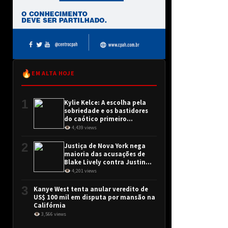
🔥
EM ALTA HOJE
1
Kylie Kelce: A escolha pela
sobriedade e os bastidores
do caótico primeiro
encontro
👁 4,439 views
2
Justiça de Nova York nega
maioria das acusações de
Blake Lively contra Justin
Baldoni
👁 4,201 views
3
Kanye West tenta anular veredito de
US$ 100 mil em disputa por mansão na
Califórnia
👁 3,566 views