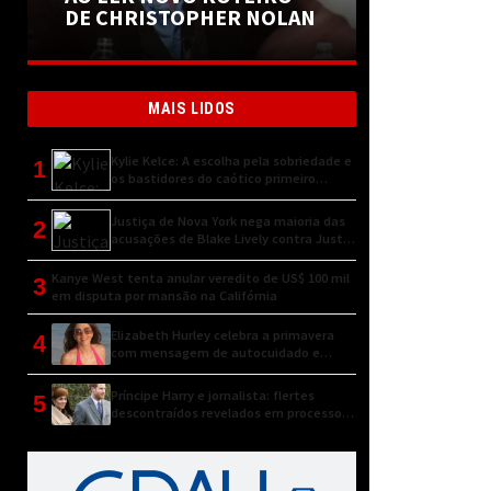
DE CHRISTOPHER NOLAN
MAIS LIDOS
Kylie Kelce: A escolha pela sobriedade e
1
os bastidores do caótico primeiro
encontro
Justiça de Nova York nega maioria das
2
acusações de Blake Lively contra Justin
Baldoni
Kanye West tenta anular veredito de US$ 100 mil
3
em disputa por mansão na Califórnia
Elizabeth Hurley celebra a primavera
4
com mensagem de autocuidado e
conexão natural
Príncipe Harry e jornalista: flertes
5
descontraídos revelados em processo
judicial