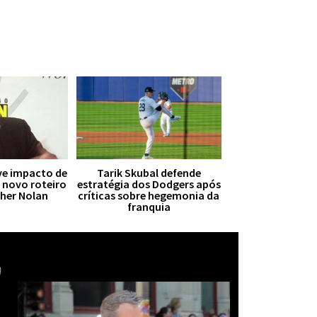
ive impacto de
Tarik Skubal defende
r novo roteiro
estratégia dos Dodgers após
pher Nolan
críticas sobre hegemonia da
franquia
Mais notícias