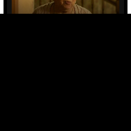
CINE/TV
Mary Rivera, a avó de Ned em
Homem-Aranha: Sem Volta Para
Casa, morre aos 82 anos
04/08/2026 · 08:05