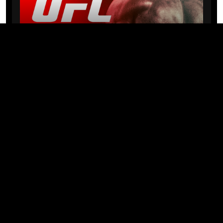
NEWS
Michael “PQD” Oliveira busca 10ª
vitória hoje no UFC com
patrocínio da Meridianbet
01/08/2026 · 08:19