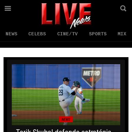
NEWS
CELEBS
CINE/TV
SPORTS
MIX
NEWS