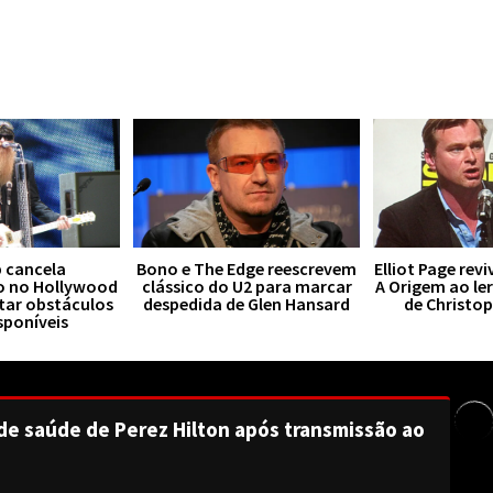
 cancela
Bono e The Edge reescrevem
Elliot Page rev
o no Hollywood
clássico do U2 para marcar
A Origem ao le
tar obstáculos
despedida de Glen Hansard
de Christo
sponíveis
de saúde de Perez Hilton após transmissão ao