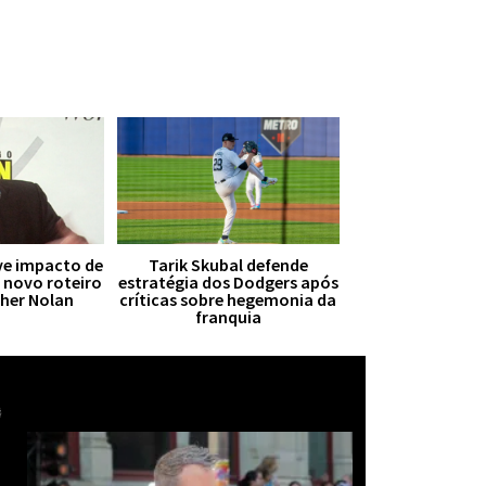
ive impacto de
Tarik Skubal defende
r novo roteiro
estratégia dos Dodgers após
pher Nolan
críticas sobre hegemonia da
franquia
Mais notícias