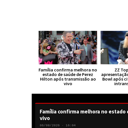
Família confirma melhora no
ZZ Top
estado de saúde de Perez
apresentaçã
Hilton após transmissão ao
Bowl após ci
vivo
intran
Família confirma melhora no estado 
vivo
06/08/2026 · 16:04