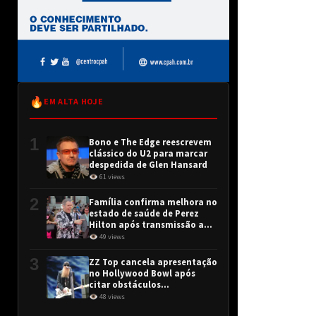
🔥
EM ALTA HOJE
1
Bono e The Edge reescrevem
clássico do U2 para marcar
despedida de Glen Hansard
👁 61 views
2
Família confirma melhora no
estado de saúde de Perez
Hilton após transmissão ao
vivo
👁 49 views
3
ZZ Top cancela apresentação
no Hollywood Bowl após
citar obstáculos
intransponíveis
👁 48 views