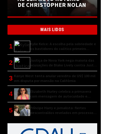
DE CHRISTOPHER NOLAN
MAIS LIDOS
Kylie Kelce: A escolha pela sobriedade e
1
os bastidores do caótico primeiro
encontro
Justiça de Nova York nega maioria das
2
acusações de Blake Lively contra Justin
Baldoni
Kanye West tenta anular veredito de US$ 100 mil
3
em disputa por mansão na Califórnia
Elizabeth Hurley celebra a primavera
4
com mensagem de autocuidado e
conexão natural
Príncipe Harry e jornalista: flertes
5
descontraídos revelados em processo
judicial