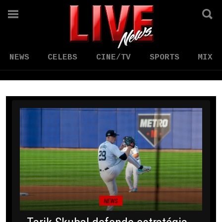
NEWS
CELEBS
CINE/TV
SPORTS
MIX
NEWS