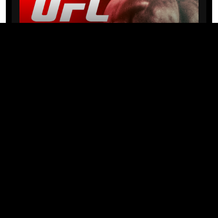
NEWS
Michael “PQD” Oliveira busca 10ª
vitória hoje no UFC com
patrocínio da Meridianbet
01/08/2026 · 08:19