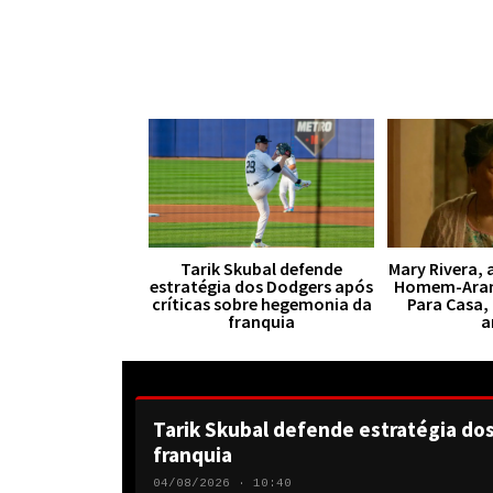
Tarik Skubal defende
Mary Rivera, 
estratégia dos Dodgers após
Homem-Aran
críticas sobre hegemonia da
Para Casa,
franquia
a
Tarik Skubal defende estratégia do
franquia
04/08/2026 · 10:40