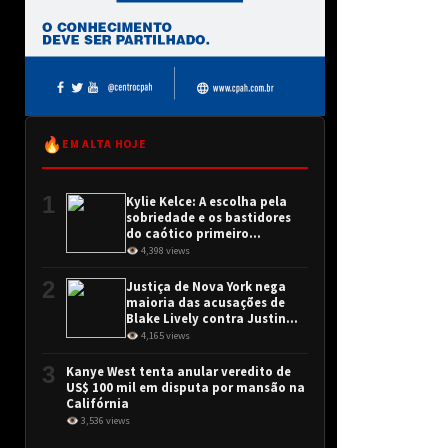
🔥
EM ALTA HOJE
1
Kylie Kelce: A escolha pela
sobriedade e os bastidores
do caótico primeiro
encontro
👁 4,398 views
2
Justiça de Nova York nega
maioria das acusações de
Blake Lively contra Justin
Baldoni
👁 4,165 views
3
Kanye West tenta anular veredito de
US$ 100 mil em disputa por mansão na
Califórnia
👁 3,536 views