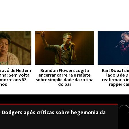
a avó de Ned em
Brandon Flowers cogita
Earl Sweatsh
ha: Sem Volta
encerrar carreira e reflete
lado B de 
 morre aos 82
sobre simplicidade da rotina
reafirmar a i
nos
do pai
rapper c
s Dodgers após críticas sobre hegemonia da