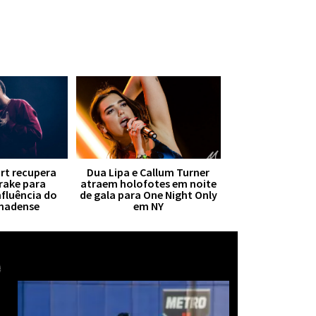
irt recupera
Dua Lipa e Callum Turner
Drake para
atraem holofotes em noite
nfluência do
de gala para One Night Only
anadense
em NY
Mais notícias