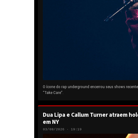
O ícone do rap underground encerrou seus shows recentes
“Take Care”.
Dua Lipa e Callum Turner atraem hol
em NY
03/08/2026 · 19:19