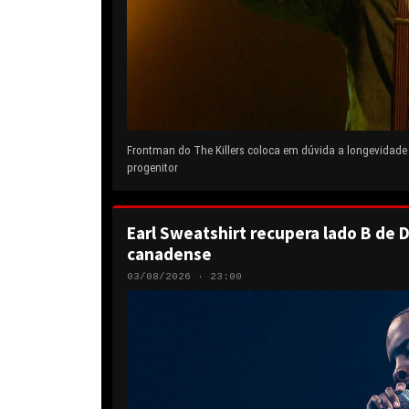
Frontman do The Killers coloca em dúvida a longevidad
progenitor
Earl Sweatshirt recupera lado B de D
canadense
03/08/2026 · 23:00