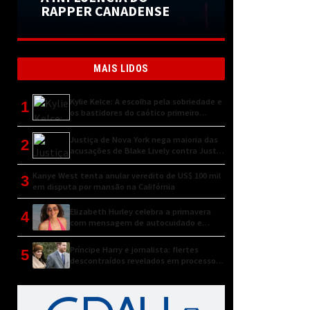
RAPPER CANADENSE
MAIS LIDOS
Kylie Kelce: A escolha pela sobriedade e
1
os bastidores do caótico primeiro
encontro
Justiça de Nova York nega maioria das
2
acusações de Blake Lively contra Justin
Baldoni
Kanye West tenta anular veredito de US$ 100 mil
3
em disputa por mansão na Califórnia
Elizabeth Hurley celebra a primavera
4
com mensagem de autocuidado e
conexão natural
Príncipe Harry e jornalista: flertes
5
descontraídos revelados em processo
judicial