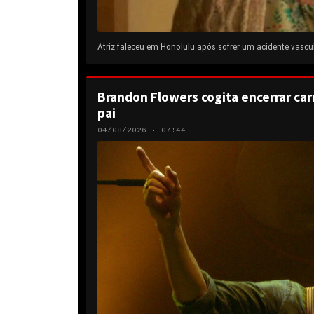
Atriz faleceu em Honolulu após sofrer um acidente vascul
Brandon Flowers cogita encerrar carr
pai
04/08/2026 · 07:44