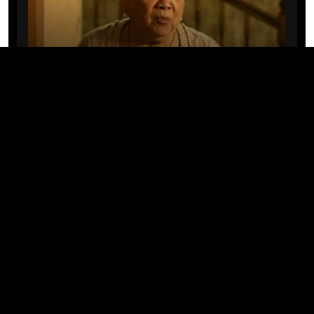
CINE/TV
Mary Rivera, a avó de Ned em
Homem-Aranha: Sem Volta Para
Casa, morre aos 82 anos
04/08/2026 · 08:05