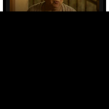
CINE/TV
Mary Rivera, a avó de Ned em
Homem-Aranha: Sem Volta Para
Casa, morre aos 82 anos
04/08/2026 · 08:05