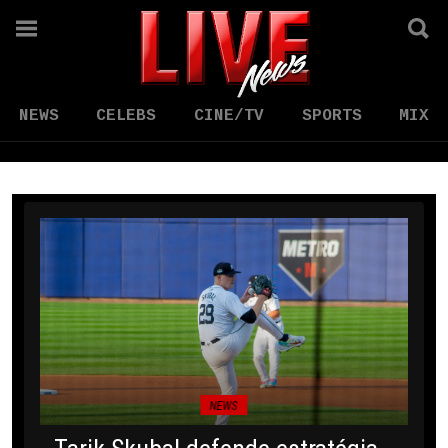
NEWS
CELEBS
CINE/TV
SPORTS
MIX
NEWS