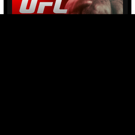
NEWS
Michael “PQD” Oliveira busca 10ª
vitória hoje no UFC com
patrocínio da Meridianbet
01/08/2026 · 08:19