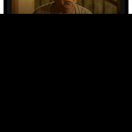
CINE/TV
Mary Rivera, a avó de Ned em
Homem-Aranha: Sem Volta Para
Casa, morre aos 82 anos
04/08/2026 · 08:05