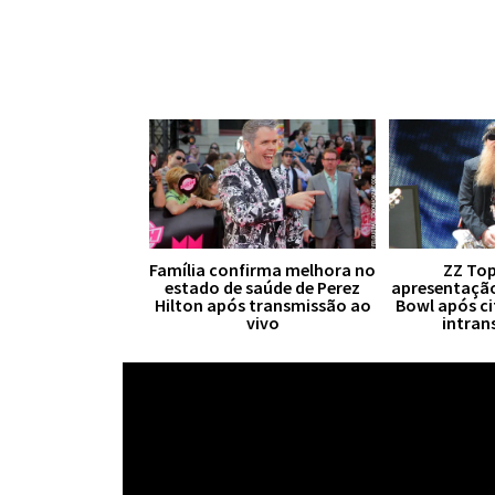
Família confirma melhora no
ZZ Top
estado de saúde de Perez
apresentaçã
Hilton após transmissão ao
Bowl após ci
vivo
intran