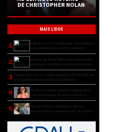
DE CHRISTOPHER NOLAN
MAIS LIDOS
Kylie Kelce: A escolha pela sobriedade e
1
os bastidores do caótico primeiro
encontro
Justiça de Nova York nega maioria das
2
acusações de Blake Lively contra Justin
Baldoni
Kanye West tenta anular veredito de US$ 100 mil
3
em disputa por mansão na Califórnia
Elizabeth Hurley celebra a primavera
4
com mensagem de autocuidado e
conexão natural
Príncipe Harry e jornalista: flertes
5
descontraídos revelados em processo
judicial