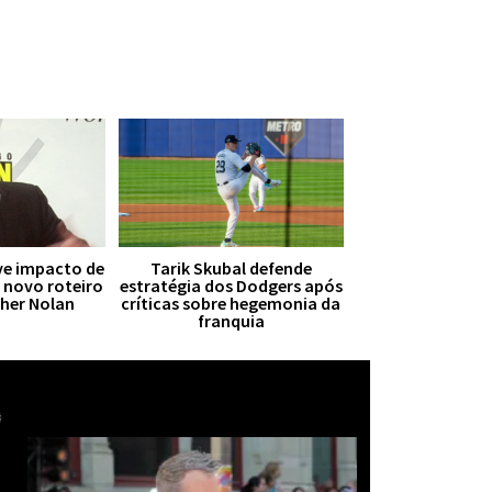
ive impacto de
Tarik Skubal defende
r novo roteiro
estratégia dos Dodgers após
pher Nolan
críticas sobre hegemonia da
franquia
Mais notícias