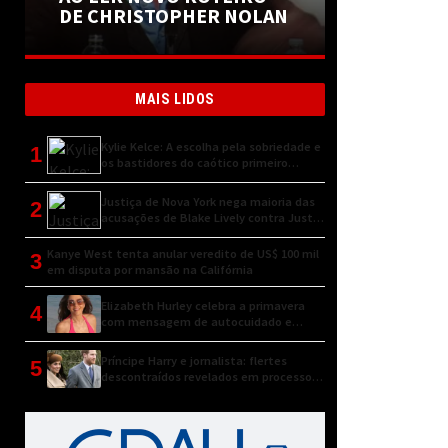
DE CHRISTOPHER NOLAN
MAIS LIDOS
Kylie Kelce: A escolha pela sobriedade e
1
os bastidores do caótico primeiro
encontro
Justiça de Nova York nega maioria das
2
acusações de Blake Lively contra Justin
Baldoni
Kanye West tenta anular veredito de US$ 100 mil
3
em disputa por mansão na Califórnia
Elizabeth Hurley celebra a primavera
4
com mensagem de autocuidado e
conexão natural
Príncipe Harry e jornalista: flertes
5
descontraídos revelados em processo
judicial