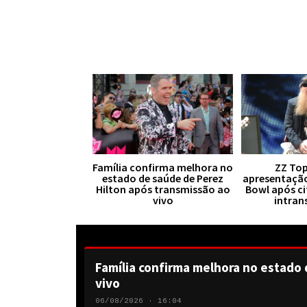
Família confirma melhora no
ZZ Top
estado de saúde de Perez
apresentaçã
Hilton após transmissão ao
Bowl após ci
vivo
intran
Família confirma melhora no estado 
vivo
06/08/2026 · 16:04