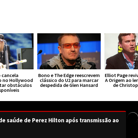
 cancela
Bono e The Edge reescrevem
Elliot Page rev
o no Hollywood
clássico do U2 para marcar
A Origem ao le
tar obstáculos
despedida de Glen Hansard
de Christo
sponíveis
de saúde de Perez Hilton após transmissão ao