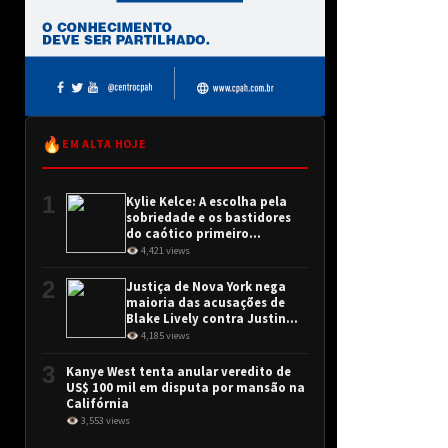
🔥
EM ALTA HOJE
1
Kylie Kelce: A escolha pela
sobriedade e os bastidores
do caótico primeiro
encontro
👁 4,421 views
2
Justiça de Nova York nega
maioria das acusações de
Blake Lively contra Justin
Baldoni
👁 4,185 views
3
Kanye West tenta anular veredito de
US$ 100 mil em disputa por mansão na
Califórnia
👁 3,553 views