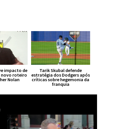
ive impacto de
Tarik Skubal defende
r novo roteiro
estratégia dos Dodgers após
pher Nolan
críticas sobre hegemonia da
franquia
Mais notícias