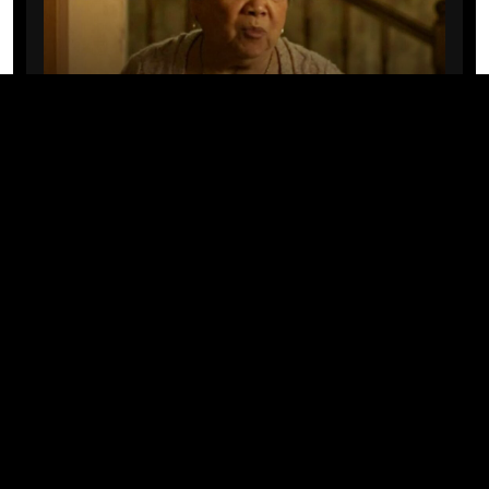
CINE/TV
Mary Rivera, a avó de Ned em
Homem-Aranha: Sem Volta Para
Casa, morre aos 82 anos
04/08/2026 · 08:05