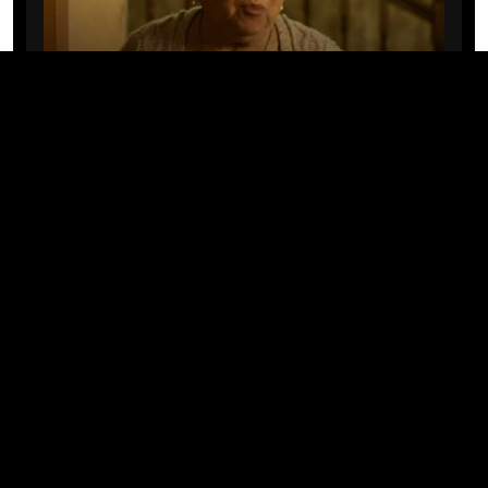
CINE/TV
Mary Rivera, a avó de Ned em
Homem-Aranha: Sem Volta Para
Casa, morre aos 82 anos
04/08/2026 · 08:05