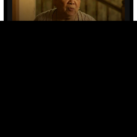
CINE/TV
Mary Rivera, a avó de Ned em
Homem-Aranha: Sem Volta Para
Casa, morre aos 82 anos
04/08/2026 · 08:05