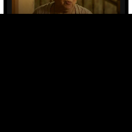
CINE/TV
Mary Rivera, a avó de Ned em
Homem-Aranha: Sem Volta Para
Casa, morre aos 82 anos
04/08/2026 · 08:05