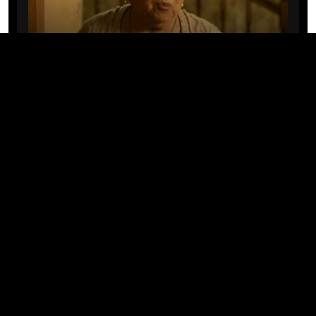
CINE/TV
Mary Rivera, a avó de Ned em
Homem-Aranha: Sem Volta Para
Casa, morre aos 82 anos
04/08/2026 · 08:05