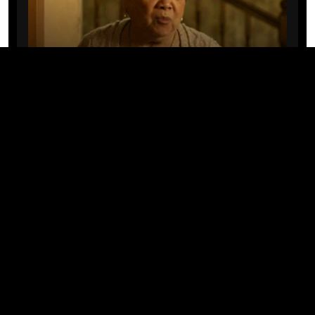
CINE/TV
Mary Rivera, a avó de Ned em
Homem-Aranha: Sem Volta Para
Casa, morre aos 82 anos
04/08/2026 · 08:05