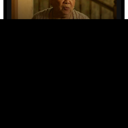
CINE/TV
Mary Rivera, a avó de Ned em
Homem-Aranha: Sem Volta Para
Casa, morre aos 82 anos
04/08/2026 · 08:05