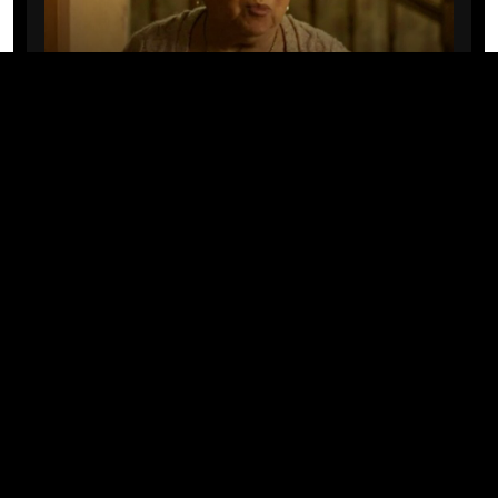
CINE/TV
Mary Rivera, a avó de Ned em
Homem-Aranha: Sem Volta Para
Casa, morre aos 82 anos
04/08/2026 · 08:05