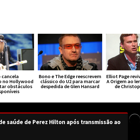
 cancela
Bono e The Edge reescrevem
Elliot Page rev
o no Hollywood
clássico do U2 para marcar
A Origem ao le
tar obstáculos
despedida de Glen Hansard
de Christo
sponíveis
de saúde de Perez Hilton após transmissão ao