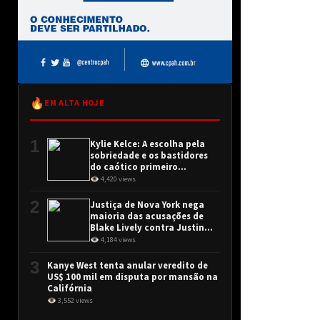
🔥
EM ALTA HOJE
1
Kylie Kelce: A escolha pela
sobriedade e os bastidores
do caótico primeiro
encontro
👁 4,420 views
2
Justiça de Nova York nega
maioria das acusações de
Blake Lively contra Justin
Baldoni
👁 4,184 views
3
Kanye West tenta anular veredito de
US$ 100 mil em disputa por mansão na
Califórnia
👁 3,552 views