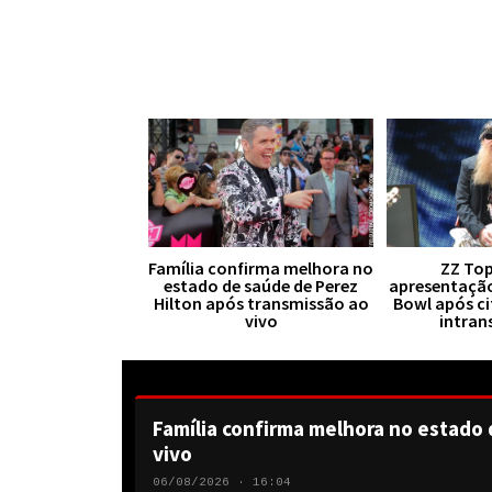
Família confirma melhora no
ZZ Top
estado de saúde de Perez
apresentaçã
Hilton após transmissão ao
Bowl após ci
vivo
intran
Família confirma melhora no estado 
vivo
06/08/2026 · 16:04