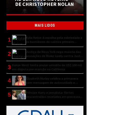
DE CHRISTOPHER NOLAN
MAIS LIDOS
Kylie Kelce: A escolha pela sobriedade e
1
os bastidores do caótico primeiro
encontro
Justiça de Nova York nega maioria das
2
acusações de Blake Lively contra Justin
Baldoni
Kanye West tenta anular veredito de US$ 100 mil
3
em disputa por mansão na Califórnia
Elizabeth Hurley celebra a primavera
4
com mensagem de autocuidado e
conexão natural
Príncipe Harry e jornalista: flertes
5
descontraídos revelados em processo
judicial