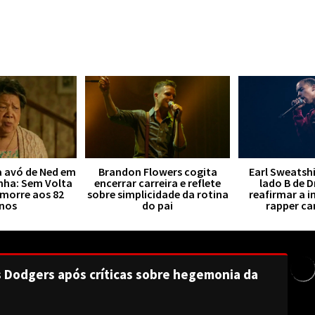
a avó de Ned em
Brandon Flowers cogita
Earl Sweatsh
ha: Sem Volta
encerrar carreira e reflete
lado B de 
 morre aos 82
sobre simplicidade da rotina
reafirmar a i
nos
do pai
rapper c
s Dodgers após críticas sobre hegemonia da