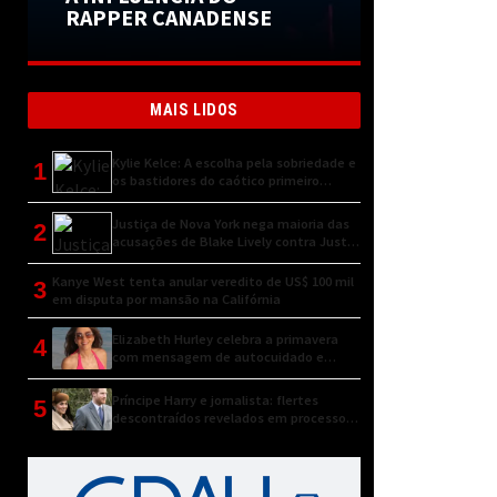
RAPPER CANADENSE
MAIS LIDOS
Kylie Kelce: A escolha pela sobriedade e
1
os bastidores do caótico primeiro
encontro
Justiça de Nova York nega maioria das
2
acusações de Blake Lively contra Justin
Baldoni
Kanye West tenta anular veredito de US$ 100 mil
3
em disputa por mansão na Califórnia
Elizabeth Hurley celebra a primavera
4
com mensagem de autocuidado e
conexão natural
Príncipe Harry e jornalista: flertes
5
descontraídos revelados em processo
judicial