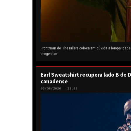
Frontman do The Killers coloca em dúvida a longevidad
progenitor
Earl Sweatshirt recupera lado B de D
canadense
03/08/2026 · 23:00