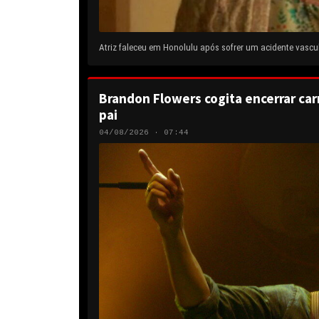
Atriz faleceu em Honolulu após sofrer um acidente vascul
Brandon Flowers cogita encerrar carr
pai
04/08/2026 · 07:44