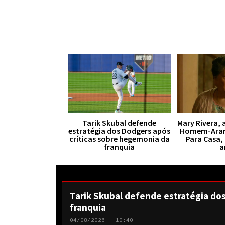
Tarik Skubal defende
Mary Rivera, 
estratégia dos Dodgers após
Homem-Aran
críticas sobre hegemonia da
Para Casa,
franquia
a
Tarik Skubal defende estratégia do
franquia
04/08/2026 · 10:40