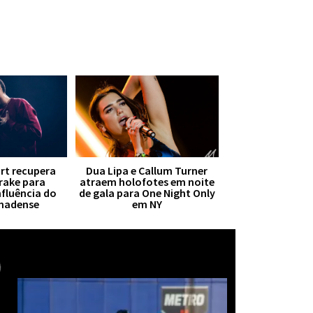
irt recupera
Dua Lipa e Callum Turner
Drake para
atraem holofotes em noite
nfluência do
de gala para One Night Only
anadense
em NY
Mais notícias