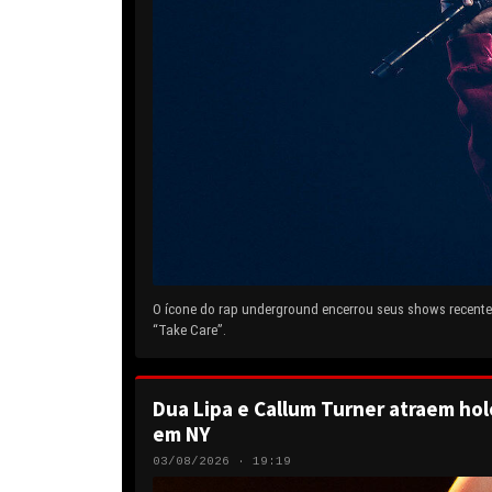
O ícone do rap underground encerrou seus shows recentes
“Take Care”.
Dua Lipa e Callum Turner atraem hol
em NY
03/08/2026 · 19:19