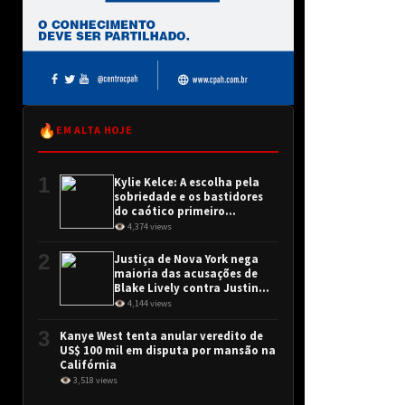
🔥
EM ALTA HOJE
1
Kylie Kelce: A escolha pela
sobriedade e os bastidores
do caótico primeiro
encontro
👁 4,374 views
2
Justiça de Nova York nega
maioria das acusações de
Blake Lively contra Justin
Baldoni
👁 4,144 views
3
Kanye West tenta anular veredito de
US$ 100 mil em disputa por mansão na
Califórnia
👁 3,518 views