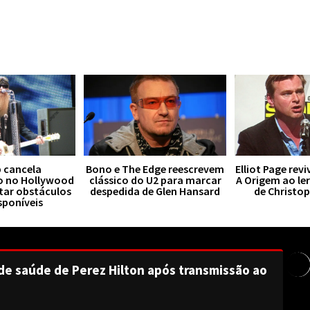
 cancela
Bono e The Edge reescrevem
Elliot Page rev
o no Hollywood
clássico do U2 para marcar
A Origem ao le
tar obstáculos
despedida de Glen Hansard
de Christo
sponíveis
de saúde de Perez Hilton após transmissão ao