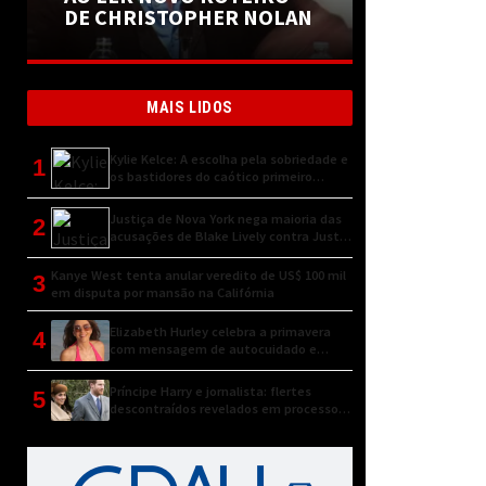
DE CHRISTOPHER NOLAN
MAIS LIDOS
Kylie Kelce: A escolha pela sobriedade e
1
os bastidores do caótico primeiro
encontro
Justiça de Nova York nega maioria das
2
acusações de Blake Lively contra Justin
Baldoni
Kanye West tenta anular veredito de US$ 100 mil
3
em disputa por mansão na Califórnia
Elizabeth Hurley celebra a primavera
4
com mensagem de autocuidado e
conexão natural
Príncipe Harry e jornalista: flertes
5
descontraídos revelados em processo
judicial