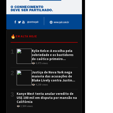
🔥
EM ALTA HOJE
1
Kylie Kelce: A escolha pela
sobriedade e os bastidores
do caótico primeiro
encontro
👁 4,475 views
2
Justiça de Nova York nega
maioria das acusações de
Blake Lively contra Justin
Baldoni
👁 4,238 views
3
Kanye West tenta anular veredito de
US$ 100 mil em disputa por mansão na
Califórnia
👁 3,594 views