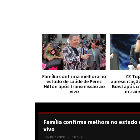
Família confirma melhora no
ZZ Top
estado de saúde de Perez
apresentaçã
Hilton após transmissão ao
Bowl após ci
vivo
intran
Família confirma melhora no estado 
vivo
06/08/2026 · 16:04