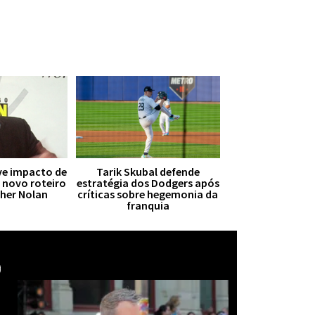
ive impacto de
Tarik Skubal defende
r novo roteiro
estratégia dos Dodgers após
pher Nolan
críticas sobre hegemonia da
franquia
Mais notícias