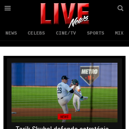
NEWS
CELEBS
CINE/TV
SPORTS
MIX
NEWS