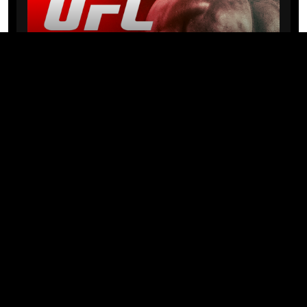
NEWS
Michael “PQD” Oliveira busca 10ª
vitória hoje no UFC com
patrocínio da Meridianbet
01/08/2026 · 08:19