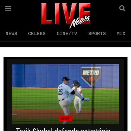
NEWS
CELEBS
CINE/TV
SPORTS
MIX
NEWS