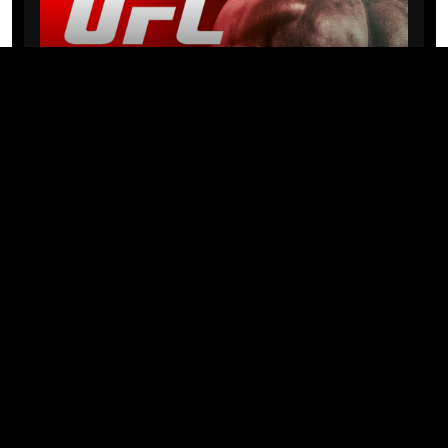
NEWS
Michael “PQD” Oliveira busca 10ª
vitória hoje no UFC com
patrocínio da Meridianbet
01/08/2026 · 08:19