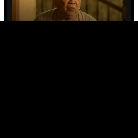
CINE/TV
Mary Rivera, a avó de Ned em
Homem-Aranha: Sem Volta Para
Casa, morre aos 82 anos
04/08/2026 · 08:05