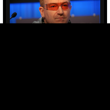
MÚSICA
Bono e The Edge reescrevem
clássico do U2 para marcar
despedida de Glen Hansard
06/08/2026 · 07:34