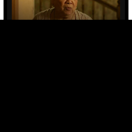
CINE/TV
Mary Rivera, a avó de Ned em
Homem-Aranha: Sem Volta Para
Casa, morre aos 82 anos
04/08/2026 · 08:05