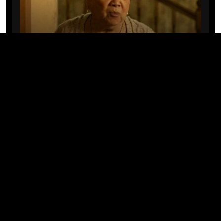
CINE/TV
Mary Rivera, a avó de Ned em
Homem-Aranha: Sem Volta Para
Casa, morre aos 82 anos
04/08/2026 · 08:05