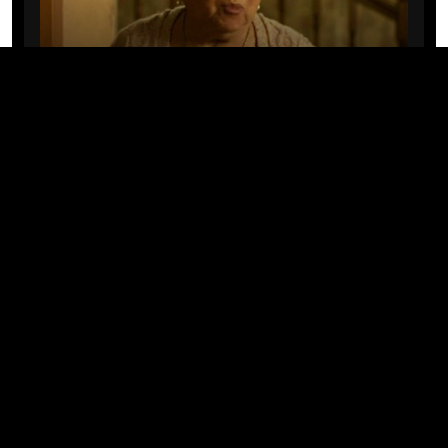
CINE/TV
Mary Rivera, a avó de Ned em
Homem-Aranha: Sem Volta Para
Casa, morre aos 82 anos
04/08/2026 · 08:05