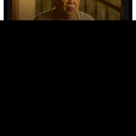
CINE/TV
Mary Rivera, a avó de Ned em
Homem-Aranha: Sem Volta Para
Casa, morre aos 82 anos
04/08/2026 · 08:05