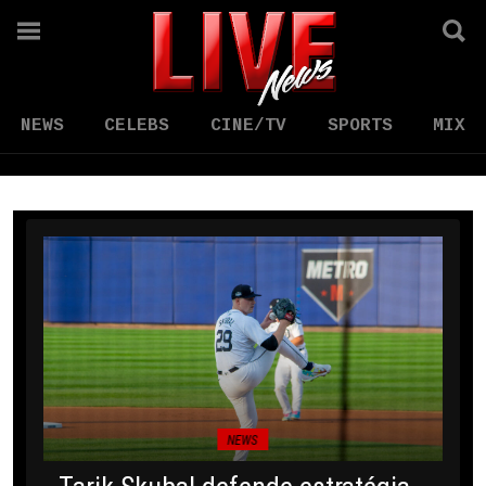
NEWS
CELEBS
CINE/TV
SPORTS
MIX
NEWS