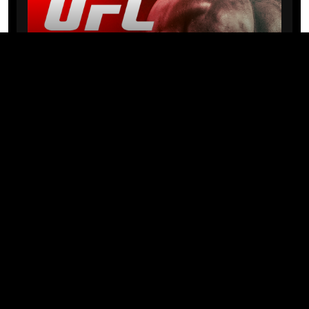
NEWS
Michael “PQD” Oliveira busca 10ª
vitória hoje no UFC com
patrocínio da Meridianbet
01/08/2026 · 08:19