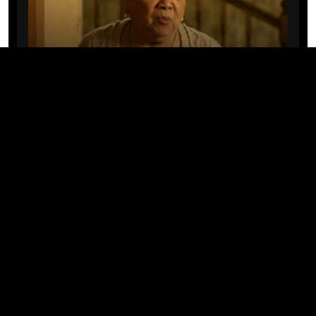
CINE/TV
Mary Rivera, a avó de Ned em
Homem-Aranha: Sem Volta Para
Casa, morre aos 82 anos
04/08/2026 · 08:05