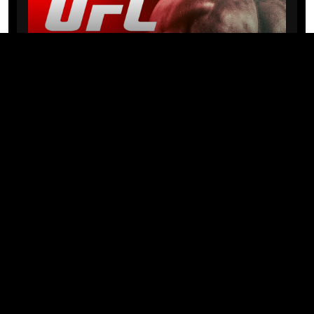
NEWS
Michael “PQD” Oliveira busca 10ª
vitória hoje no UFC com
patrocínio da Meridianbet
01/08/2026 · 08:19