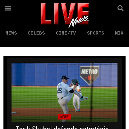
NEWS
CELEBS
CINE/TV
SPORTS
MIX
NEWS