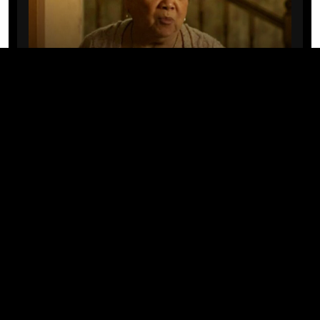
CINE/TV
Mary Rivera, a avó de Ned em
Homem-Aranha: Sem Volta Para
Casa, morre aos 82 anos
04/08/2026 · 08:05