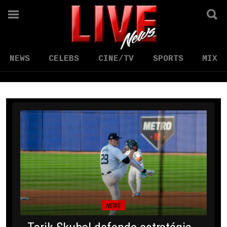
NEWS
CELEBS
CINE/TV
SPORTS
MIX
NEWS