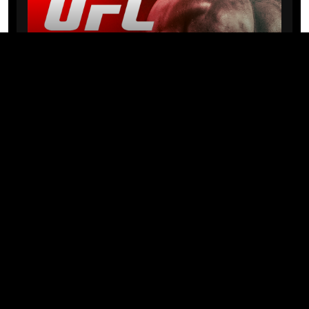
NEWS
Michael “PQD” Oliveira busca 10ª
vitória hoje no UFC com
patrocínio da Meridianbet
01/08/2026 · 08:19