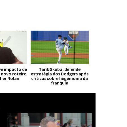
ive impacto de
Tarik Skubal defende
r novo roteiro
estratégia dos Dodgers após
pher Nolan
críticas sobre hegemonia da
franquia
Mais notícias