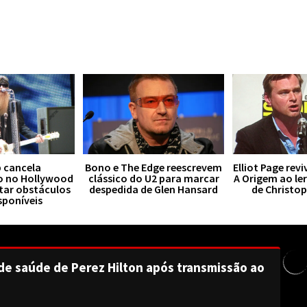
 cancela
Bono e The Edge reescrevem
Elliot Page rev
o no Hollywood
clássico do U2 para marcar
A Origem ao le
tar obstáculos
despedida de Glen Hansard
de Christo
sponíveis
de saúde de Perez Hilton após transmissão ao