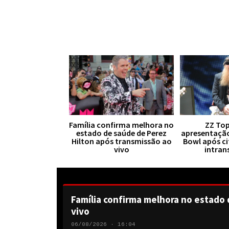
Família confirma melhora no
ZZ Top
estado de saúde de Perez
apresentaçã
Hilton após transmissão ao
Bowl após ci
vivo
intran
Família confirma melhora no estado 
vivo
06/08/2026 · 16:04