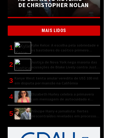
DE CHRISTOPHER NOLAN
MAIS LIDOS
Kylie Kelce: A escolha pela sobriedade e
1
os bastidores do caótico primeiro
encontro
Justiça de Nova York nega maioria das
2
acusações de Blake Lively contra Justin
Baldoni
Kanye West tenta anular veredito de US$ 100 mil
3
em disputa por mansão na Califórnia
Elizabeth Hurley celebra a primavera
4
com mensagem de autocuidado e
conexão natural
Príncipe Harry e jornalista: flertes
5
descontraídos revelados em processo
judicial