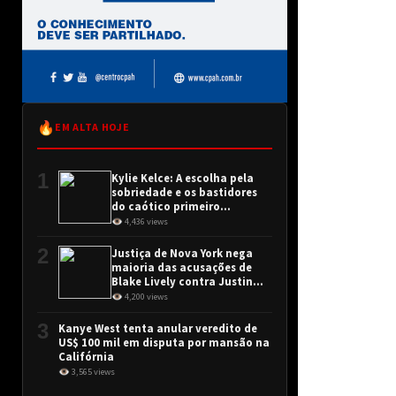
🔥
EM ALTA HOJE
1
Kylie Kelce: A escolha pela
sobriedade e os bastidores
do caótico primeiro
encontro
👁 4,436 views
2
Justiça de Nova York nega
maioria das acusações de
Blake Lively contra Justin
Baldoni
👁 4,200 views
3
Kanye West tenta anular veredito de
US$ 100 mil em disputa por mansão na
Califórnia
👁 3,565 views