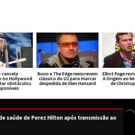
 cancela
Bono e The Edge reescrevem
Elliot Page rev
o no Hollywood
clássico do U2 para marcar
A Origem ao le
tar obstáculos
despedida de Glen Hansard
de Christo
sponíveis
de saúde de Perez Hilton após transmissão ao