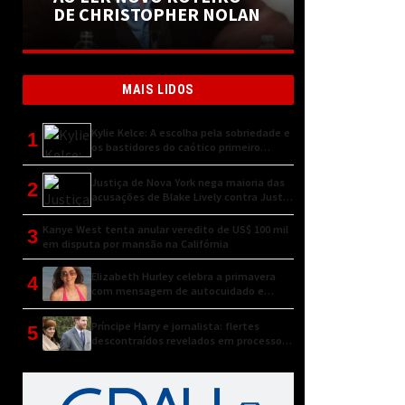
DE CHRISTOPHER NOLAN
MAIS LIDOS
Kylie Kelce: A escolha pela sobriedade e
1
os bastidores do caótico primeiro
encontro
Justiça de Nova York nega maioria das
2
acusações de Blake Lively contra Justin
Baldoni
Kanye West tenta anular veredito de US$ 100 mil
3
em disputa por mansão na Califórnia
Elizabeth Hurley celebra a primavera
4
com mensagem de autocuidado e
conexão natural
Príncipe Harry e jornalista: flertes
5
descontraídos revelados em processo
judicial