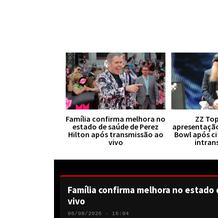
Família confirma melhora no
ZZ Top
estado de saúde de Perez
apresentaçã
Hilton após transmissão ao
Bowl após ci
vivo
intran
Família confirma melhora no estado 
vivo
06/08/2026 · 16:04