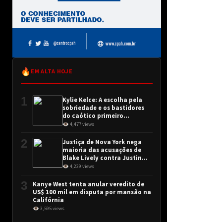
🔥
EM ALTA HOJE
1
Kylie Kelce: A escolha pela
sobriedade e os bastidores
do caótico primeiro
encontro
👁 4,477 views
2
Justiça de Nova York nega
maioria das acusações de
Blake Lively contra Justin
Baldoni
👁 4,239 views
3
Kanye West tenta anular veredito de
US$ 100 mil em disputa por mansão na
Califórnia
👁 3,595 views