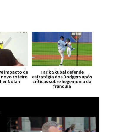
ive impacto de
Tarik Skubal defende
r novo roteiro
estratégia dos Dodgers após
pher Nolan
críticas sobre hegemonia da
franquia
Mais notícias