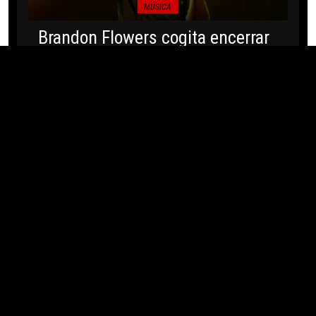
MÚSICA
Brandon Flowers cogita encerrar
carreira e reflete sobre
simplicidade da rotina do pai
04/08/2026 · 07:44
MÚSICA
Earl Sweatshirt recupera lado B